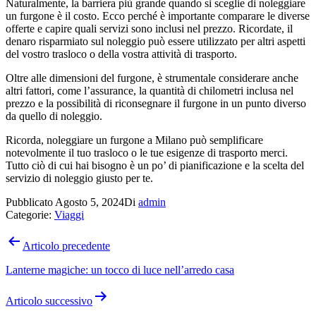
Naturalmente, la barriera più grande quando si sceglie di noleggiare
un furgone è il costo. Ecco perché è importante comparare le diverse
offerte e capire quali servizi sono inclusi nel prezzo. Ricordate, il
denaro risparmiato sul noleggio può essere utilizzato per altri aspetti
del vostro trasloco o della vostra attività di trasporto.
Oltre alle dimensioni del furgone, è strumentale considerare anche
altri fattori, come l’assurance, la quantità di chilometri inclusa nel
prezzo e la possibilità di riconsegnare il furgone in un punto diverso
da quello di noleggio.
Ricorda, noleggiare un furgone a Milano può semplificare
notevolmente il tuo trasloco o le tue esigenze di trasporto merci.
Tutto ciò di cui hai bisogno è un po’ di pianificazione e la scelta del
servizio di noleggio giusto per te.
Pubblicato
Agosto 5, 2024
Di
admin
Categorie:
Viaggi
Navigazione
Articolo precedente
articoli
Lanterne magiche: un tocco di luce nell’arredo casa
Articolo successivo