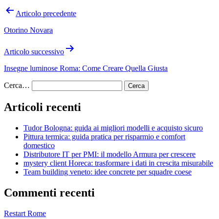
Navigazione
Articolo precedente
articoli
Otorino Novara
Articolo successivo
Insegne luminose Roma: Come Creare Quella Giusta
Cerca…
Articoli recenti
Tudor Bologna: guida ai migliori modelli e acquisto sicuro
Pittura termica: guida pratica per risparmio e comfort
domestico
Distributore IT per PMI: il modello Armura per crescere
mystery client Horeca: trasformare i dati in crescita misurabile
Team building veneto: idee concrete per squadre coese
Commenti recenti
Restart Rome