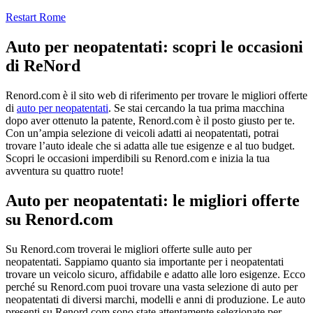
Salta
Restart Rome
al
contenuto
Auto per neopatentati: scopri le occasioni
di ReNord
Renord.com è il sito web di riferimento per trovare le migliori offerte
di
auto per neopatentati
. Se stai cercando la tua prima macchina
dopo aver ottenuto la patente, Renord.com è il posto giusto per te.
Con un’ampia selezione di veicoli adatti ai neopatentati, potrai
trovare l’auto ideale che si adatta alle tue esigenze e al tuo budget.
Scopri le occasioni imperdibili su Renord.com e inizia la tua
avventura su quattro ruote!
Auto per neopatentati: le migliori offerte
su Renord.com
Su Renord.com troverai le migliori offerte sulle auto per
neopatentati. Sappiamo quanto sia importante per i neopatentati
trovare un veicolo sicuro, affidabile e adatto alle loro esigenze. Ecco
perché su Renord.com puoi trovare una vasta selezione di auto per
neopatentati di diversi marchi, modelli e anni di produzione. Le auto
presenti su Renord.com sono state attentamente selezionate per